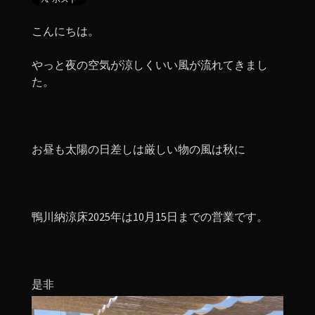
こんにちは。
やっと夜の空気が涼しくいい風が流れてきまし
た。
お昼も太陽の日差しは厳しい物の風は秋に
鴨川納涼床2025年は10月15日までの営業です。
是非