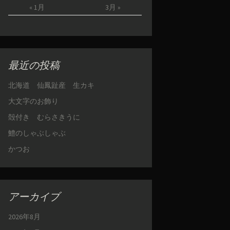
« 1月
3月 »
最近の投稿
北海道 仙鳳趾産 生カキ
大文字のお飾り
殻付き むらさきうに
鱧のしゃぶしゃぶ
かつお
アーカイブ
2026年8月