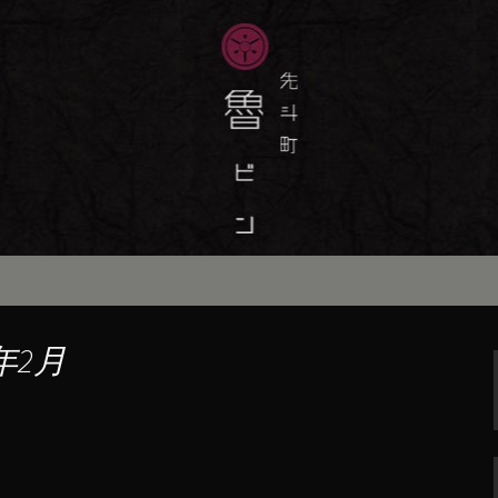
味しい季節の京料理・和食が自慢の「魯
最新情報をおとどけします。
斗町の京料理・和
）」の公式ブログ
年2月