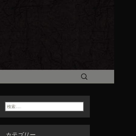
ビン（ろびん）」がお店からのお
食「魯ビン
検
索:
検索:
カテゴリー