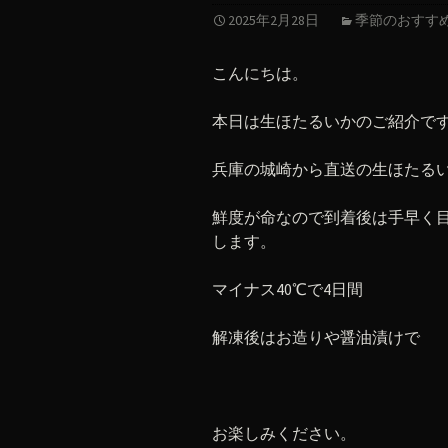
2025年2月28日
季節のおすす
こんにちは。
本日は生ほたるいかのご紹介で
兵庫の城崎から直送の生ほたる
鮮度が命なので到着後は手早く
します。
マイナス40℃で4日間
解凍後はお造りや醤油漬けで
お楽しみください。