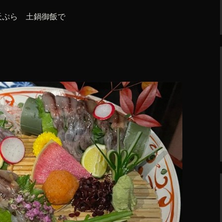
天ぷら 土鍋御飯で