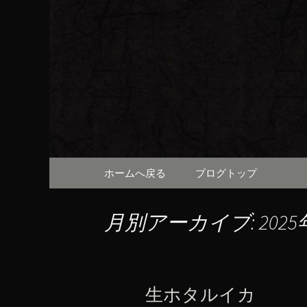
京都・先斗町の京町家で美
知らせや、お料理について
京都・先
（ろびん
コンテンツへ移動
ホームへ戻る
ブログトップ
月別アーカイブ: 2025
生ホタルイカ