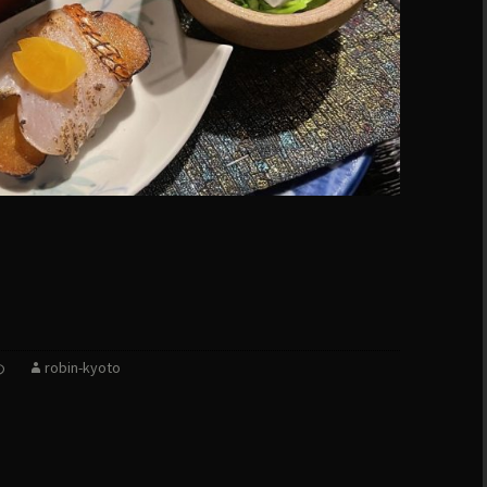
め
robin-kyoto