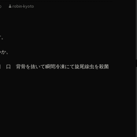
め
robin-kyoto
す。
いか。
目 口 背骨を抜いて瞬間冷凍にて旋尾線虫を殺菌