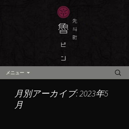
京都・先斗町の京町家で美味しい季節
の京料理・和食が自慢の「魯ビン（ろ
京都・先斗町の京料理・和食
びん）」がお店からのお知らせや、お
「魯ビン（ろびん）」の公式ブ
料理について最新情報をおとどけしま
ログ
す。
コンテンツへ移動
検
メニュー
索:
月別アーカイブ: 2023年5
月