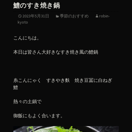
鱧のすき焼き鍋
2023年5月31日
季節のおすすめ
robin-
kyoto
こんにちは。
本日は皆さん大好きなすき焼き風の鱧鍋
糸こんにゃく すきやき麩 焼き豆冨に白ねぎ
鱧
熱々の土鍋で
御飯にもよく合います。