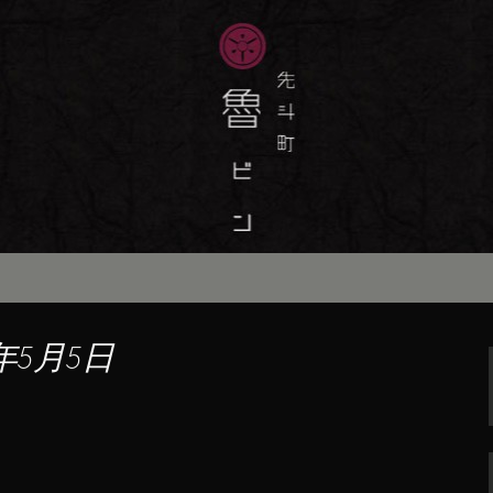
味しい季節の京料理・和食が自慢の「魯
最新情報をおとどけします。
斗町の京料理・和
）」の公式ブログ
年5月5日