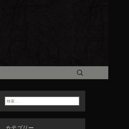
ビン（ろびん）」がお店からのお
食「魯ビン
検
索:
検索:
カテゴリー