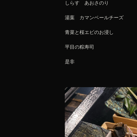
しらす あおさのり
湯葉 カマンベールチーズ
青菜と桜エビのお浸し
平目の粽寿司
是非