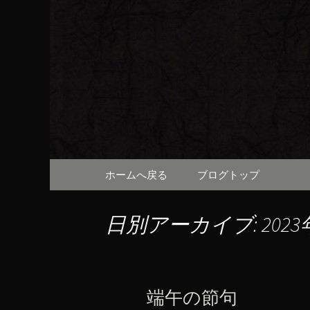
京都・先斗町の京町家で美
知らせや、お料理について
京都・先
（ろびん
コンテンツへ移動
ホームへ戻る
ブログトップ
日別アーカイブ: 2023
端午の節句