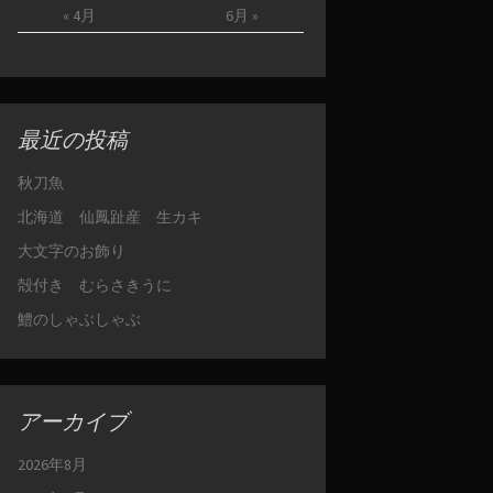
« 4月
6月 »
最近の投稿
秋刀魚
北海道 仙鳳趾産 生カキ
大文字のお飾り
殻付き むらさきうに
鱧のしゃぶしゃぶ
アーカイブ
2026年8月