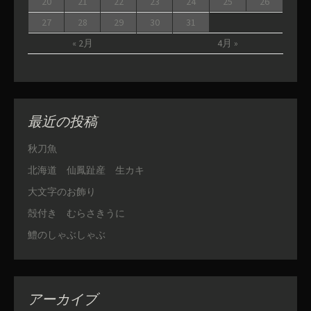
20
21
22
23
24
25
26
27
28
29
30
31
« 2月
4月 »
最近の投稿
秋刀魚
北海道 仙鳳趾産 生カキ
大文字のお飾り
殻付き むらさきうに
鱧のしゃぶしゃぶ
アーカイブ