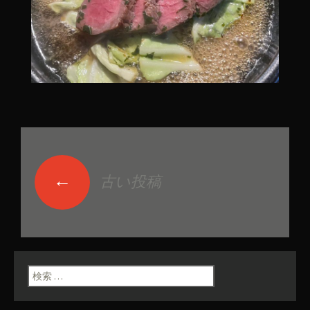
←
古い投稿
投稿ナビゲーショ
ン
検索: