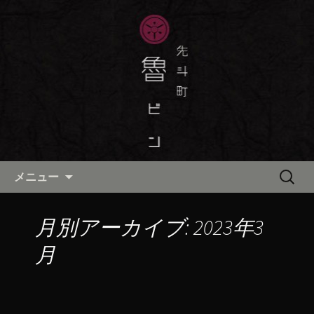
京都・先斗町の京町家で美味しい季節
の京料理・和食が自慢の「魯ビン（ろ
京都・先斗町の京料理・和食
びん）」がお店からのお知らせや、お
「魯ビン（ろびん）」の公式ブ
料理について最新情報をおとどけしま
ログ
す。
コンテンツへ移動
検
メニュー
索:
月別アーカイブ: 2023年3
月