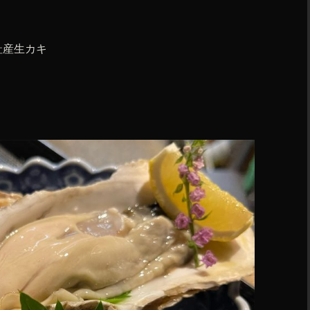
趾産生カキ