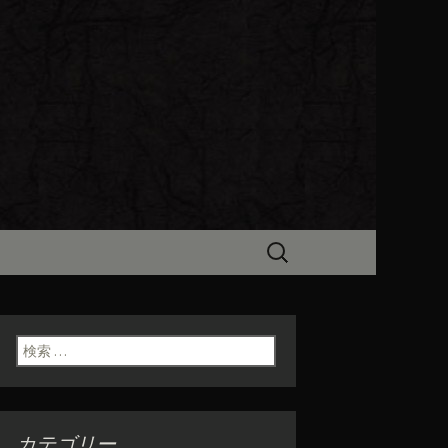
ビン（ろびん）」がお店からのお
食「魯ビン
検
索:
検索:
カテゴリー