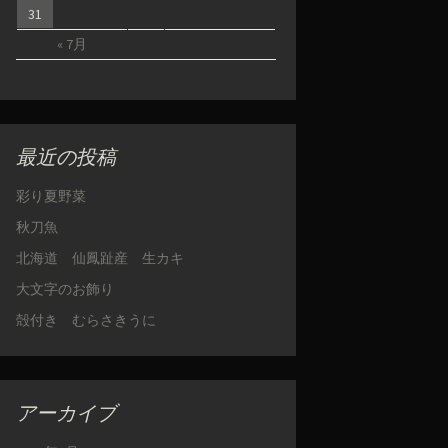
31
« 7月
最近の投稿
彩り夏野菜
秋刀魚
北海道 仙鳳趾産 生カキ
大文字のお飾り
殻付き むらさきうに
アーカイブ