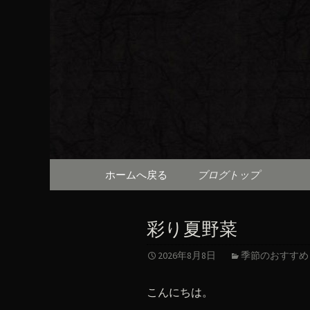
京都・先斗町の京町家で美
知らせや、お料理について
京都・先
（ろびん
コンテンツへ移動
ホームへ戻る
ブログトップ
彩り夏野菜
2026年8月8日
季節のおすすめ
こんにちは。