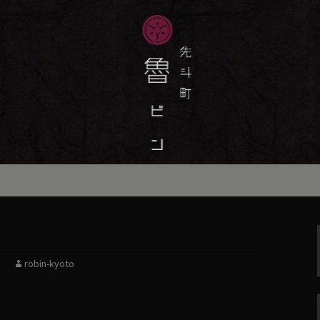
味しい季節の京料理・和食が自慢の「魯
最新情報をおとどけします。
斗町の京料理・和
）」の公式ブログ
robin-kyoto