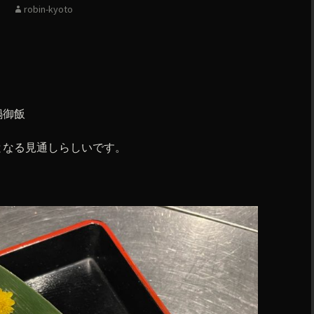
robin-kyoto
鍋御飯
となる見通しらしいです。