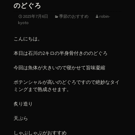
のどぐろ
2025年7月6日
季節のおすすめ
robin-
kyoto
こんにちは。
本日は石川の2キロの半身骨付きののどぐろ
今回は魚体が大きいので寝かせて旨味凝縮
ポテンシャルが高いのどぐろですので絶妙なタイ
ミングまで熟成させます。
炙り造り
天ぷら
しゃぶしゃぶがおすすめ