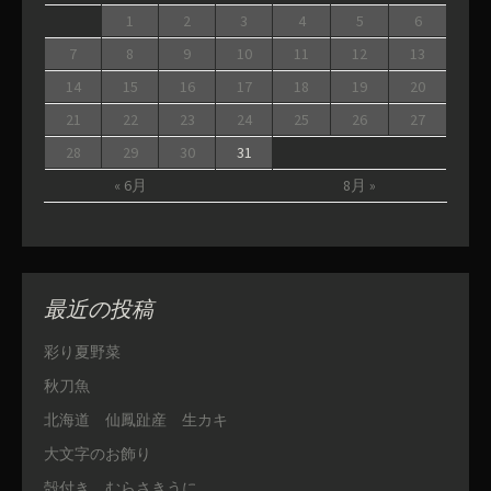
1
2
3
4
5
6
7
8
9
10
11
12
13
14
15
16
17
18
19
20
21
22
23
24
25
26
27
28
29
30
31
« 6月
8月 »
最近の投稿
彩り夏野菜
秋刀魚
北海道 仙鳳趾産 生カキ
大文字のお飾り
殻付き むらさきうに