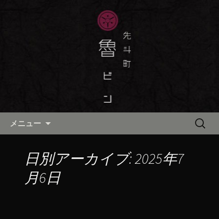
京都・先斗町の京町家で美味しい季節
の京料理・和食が自慢の「魯ビン（ろ
京都・先斗町の京料理・和食
びん）」がお店からのお知らせや、お
「魯ビン（ろびん）」の公式ブ
料理について最新情報をおとどけしま
ログ
す。
コンテンツへ移動
検
メニュー
索:
日別アーカイブ: 2025年7
月6日