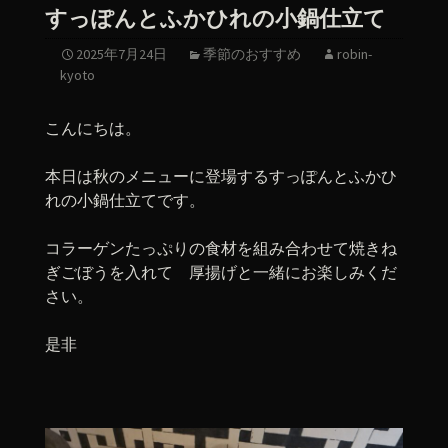
すっぽんとふかひれの小鍋仕立て
2025年7月24日
季節のおすすめ
robin-
kyoto
こんにちは。
本日は秋のメニューに登場するすっぽんとふかひ
れの小鍋仕立てです。
コラーゲンたっぷりの食材を組み合わせて焼きね
ぎごぼうを入れて 厚揚げと一緒にお楽しみくだ
さい。
是非