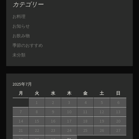
カテゴリー
お料理
お知らせ
お飲み物
季節のおすすめ
未分類
2025年7月
月
火
水
木
金
土
日
1
2
3
4
5
6
7
8
9
10
11
12
13
14
15
16
17
18
19
20
21
22
23
24
25
26
27