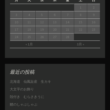
月
火
水
木
金
土
日
1
2
3
4
5
6
7
8
9
10
11
12
13
14
15
16
17
18
19
20
21
22
23
24
25
26
27
28
« 1月
3月 »
最近の投稿
北海道 仙鳳趾産 生カキ
大文字のお飾り
殻付き むらさきうに
鱧のしゃぶしゃぶ