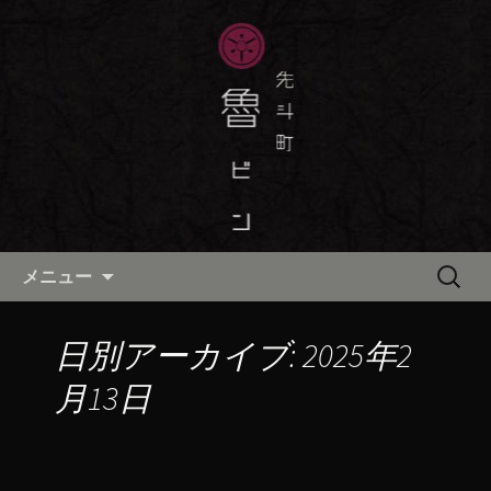
京都・先斗町の京町家で美味しい季節
の京料理・和食が自慢の「魯ビン（ろ
京都・先斗町の京料理・和食
びん）」がお店からのお知らせや、お
「魯ビン（ろびん）」の公式ブ
料理について最新情報をおとどけしま
ログ
す。
コンテンツへ移動
検
メニュー
索:
日別アーカイブ: 2025年2
月13日