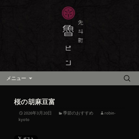
京都・先斗町の京町家で美味しい季節
の京料理・和食が自慢の「魯ビン（ろ
京都・先斗町の京料理・和食
びん）」がお店からのお知らせや、お
「魯ビン（ろびん）」の公式ブ
料理について最新情報をおとどけしま
ログ
す。
コンテンツへ移動
検
メニュー
索:
桜の胡麻豆富
2026年3月20日
季節のおすすめ
robin-
kyoto