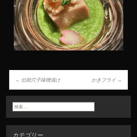
←
伝助穴子味噌漬け
かきフライ
→
投稿ナビゲーショ
ン
検索:
カテゴリー