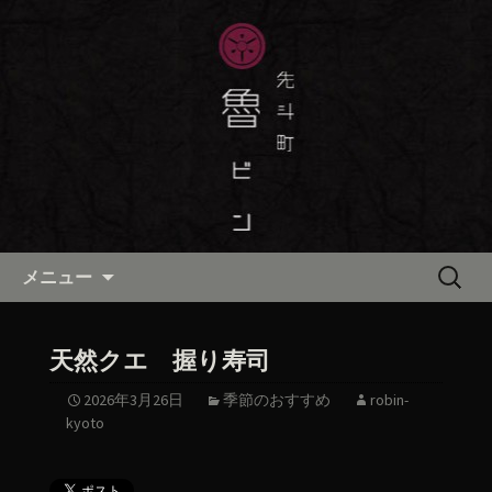
京都・先斗町の京町家で美味しい季節
の京料理・和食が自慢の「魯ビン（ろ
京都・先斗町の京料理・和食
びん）」がお店からのお知らせや、お
「魯ビン（ろびん）」の公式ブ
料理について最新情報をおとどけしま
ログ
す。
コンテンツへ移動
検
メニュー
索:
天然クエ 握り寿司
2026年3月26日
季節のおすすめ
robin-
kyoto