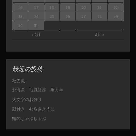
16
17
18
19
20
21
22
23
24
25
26
27
28
29
30
31
« 2月
4月 »
最近の投稿
秋刀魚
北海道 仙鳳趾産 生カキ
大文字のお飾り
殻付き むらさきうに
鱧のしゃぶしゃぶ