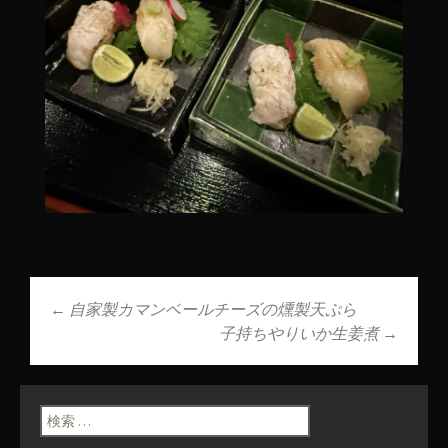
←
自家製カマンベールチーズの燻製天ぷら
投稿ナビゲーショ
子持ちやりいか生姜煮
→
ン
検索: