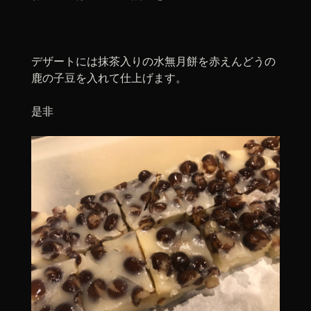
デザートには抹茶入りの水無月餅を赤えんどうの
鹿の子豆を入れて仕上げます。
是非