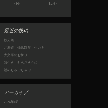
« 9月
11月 »
最近の投稿
秋刀魚
北海道 仙鳳趾産 生カキ
大文字のお飾り
殻付き むらさきうに
鱧のしゃぶしゃぶ
アーカイブ
2026年8月