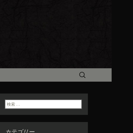
ビン（ろびん）」がお店からのお
食「魯ビン
検
索:
検索:
カテゴリー