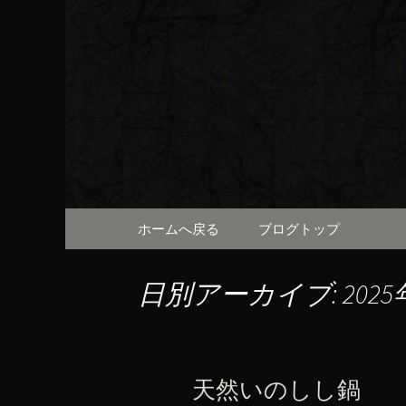
京都・先斗町の京町家で美
知らせや、お料理について
京都・先
（ろびん
コンテンツへ移動
ホームへ戻る
ブログトップ
日別アーカイブ: 2025
天然いのしし鍋