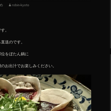
め
robin-kyoto
です。
ら直送のです。
部位をぼたん鍋に
噌のお出汁でお楽しみください。