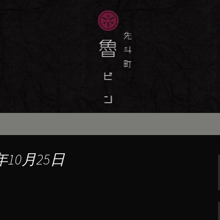
味しい季節の京料理・和食が自慢の「魯
最新情報をおとどけします。
斗町の京料理・和
）」の公式ブログ
年10月25日