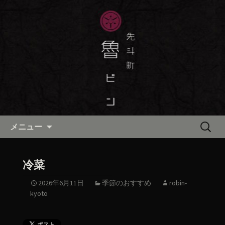
京都・先斗町の京町家で美味しい季節
の京料理・和食が自慢の「魯ビン（ろ
京都・先斗町の京料理・和食
びん）」がお店からのお知らせや、お
「魯ビン（ろびん）」の公式ブ
料理について最新情報をおとどけしま
ログ
す。
コンテンツへ移動
検
メニュー
索:
冷菜
2026年6月11日
季節のおすすめ
robin-
kyoto