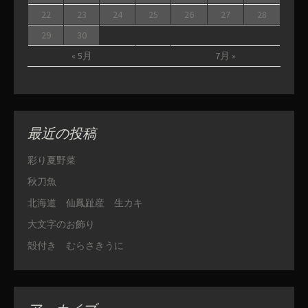
22
23
24
25
26
27
28
29
30
« 5月
7月 »
最近の投稿
彩り夏野菜
秋刀魚
北海道 仙鳳趾産 生カキ
大文字のお飾り
殻付き むらさきうに