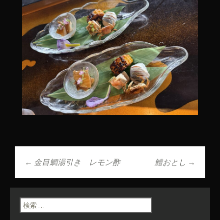
←
金目鯛湯引き レモン酢
鱧おとし
→
投稿ナビゲーショ
ン
検索: