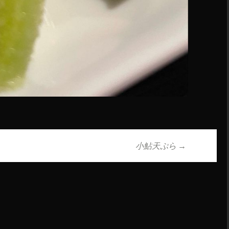
小鮎天ぷら
→
ョン