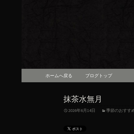
京都・先斗町の京町家で美
知らせや、お料理について
京都・先
（ろびん
コンテンツへ移動
ホームへ戻る
ブログトップ
抹茶水無月
2026年6月14日
季節のおすす