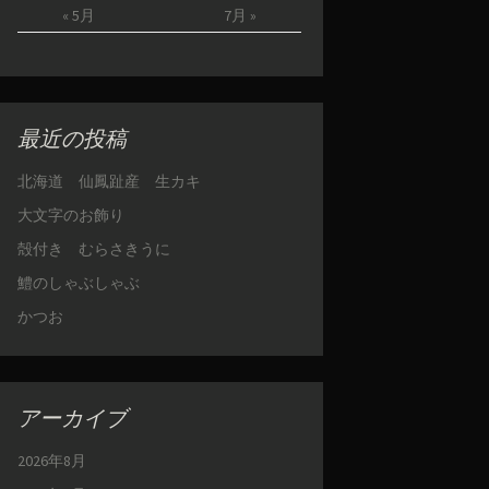
« 5月
7月 »
最近の投稿
北海道 仙鳳趾産 生カキ
大文字のお飾り
殻付き むらさきうに
鱧のしゃぶしゃぶ
かつお
アーカイブ
2026年8月