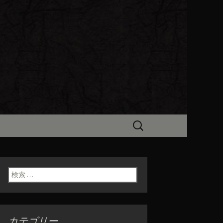
ビン（ろびん）」がお店からのお
食「魯ビン
検
索:
検索:
カテゴリー