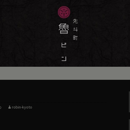
味しい季節の京料理・和食が自慢の「魯
最新情報をおとどけします。
斗町の京料理・和
）」の公式ブログ
め
robin-kyoto