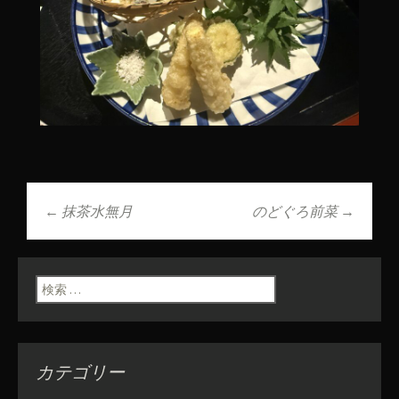
←
抹茶水無月
のどぐろ前菜
→
投稿ナビゲーショ
ン
検索:
カテゴリー