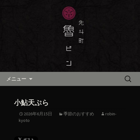
京都・先斗町の京町家で美味しい季節
の京料理・和食が自慢の「魯ビン（ろ
京都・先斗町の京料理・和食
びん）」がお店からのお知らせや、お
「魯ビン（ろびん）」の公式ブ
料理について最新情報をおとどけしま
ログ
す。
コンテンツへ移動
検
メニュー
索:
小鮎天ぷら
2026年6月15日
季節のおすすめ
robin-
kyoto