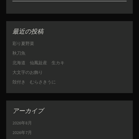
最近の投稿
彩り夏野菜
秋刀魚
北海道 仙鳳趾産 生カキ
大文字のお飾り
殻付き むらさきうに
アーカイブ
2026年8月
2026年7月