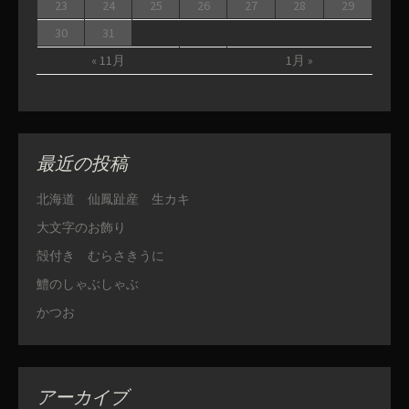
23
24
25
26
27
28
29
30
31
« 11月
1月 »
最近の投稿
北海道 仙鳳趾産 生カキ
大文字のお飾り
殻付き むらさきうに
鱧のしゃぶしゃぶ
かつお
アーカイブ