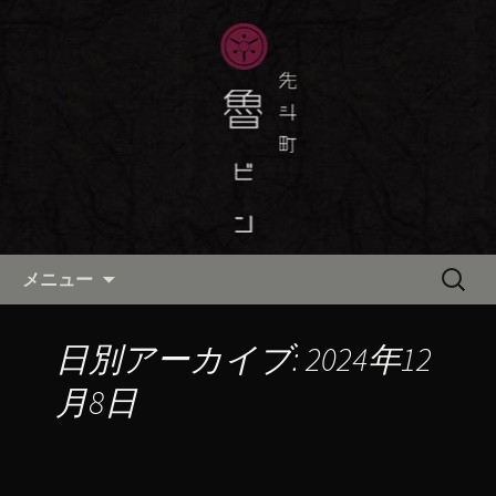
京都・先斗町の京町家で美味しい季節
の京料理・和食が自慢の「魯ビン（ろ
京都・先斗町の京料理・和食
びん）」がお店からのお知らせや、お
「魯ビン（ろびん）」の公式ブ
料理について最新情報をおとどけしま
ログ
す。
コンテンツへ移動
検
メニュー
索:
日別アーカイブ: 2024年12
月8日