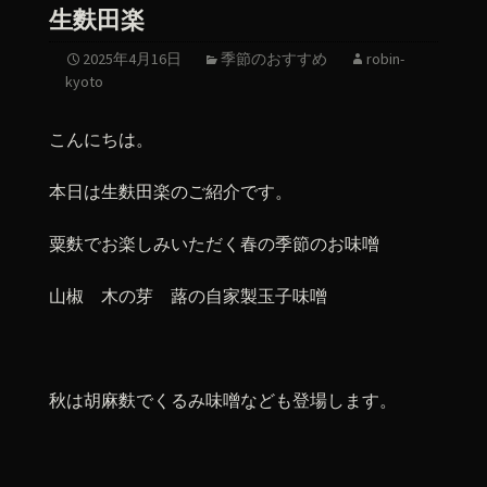
生麩田楽
2025年4月16日
季節のおすすめ
robin-
kyoto
こんにちは。
本日は生麩田楽のご紹介です。
粟麩でお楽しみいただく春の季節のお味噌
山椒 木の芽 蕗の自家製玉子味噌
秋は胡麻麩でくるみ味噌なども登場します。