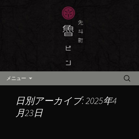
京都・先斗町の京町家で美味しい季節
の京料理・和食が自慢の「魯ビン（ろ
京都・先斗町の京料理・和食
びん）」がお店からのお知らせや、お
「魯ビン（ろびん）」の公式ブ
料理について最新情報をおとどけしま
ログ
す。
コンテンツへ移動
検
メニュー
索:
日別アーカイブ: 2025年4
月23日