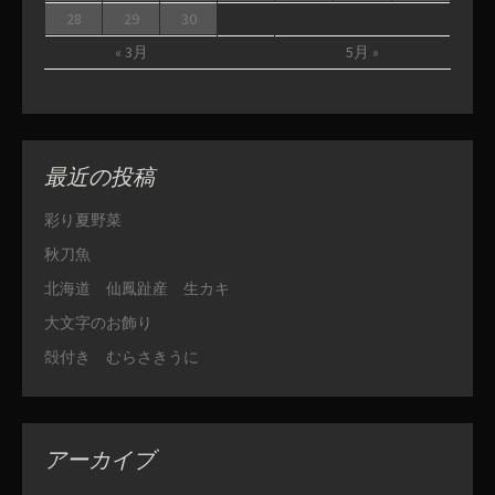
28
29
30
« 3月
5月 »
最近の投稿
彩り夏野菜
秋刀魚
北海道 仙鳳趾産 生カキ
大文字のお飾り
殻付き むらさきうに
アーカイブ