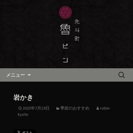
京都・先斗町の京町家で美味しい季節
の京料理・和食が自慢の「魯ビン（ろ
京都・先斗町の京料理・和食
びん）」がお店からのお知らせや、お
「魯ビン（ろびん）」の公式ブ
料理について最新情報をおとどけしま
ログ
す。
コンテンツへ移動
検
メニュー
索:
岩かき
2025年7月19日
季節のおすすめ
robin-
kyoto