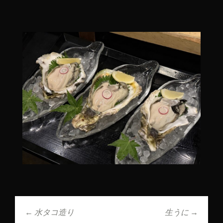
←
水タコ造り
生うに
→