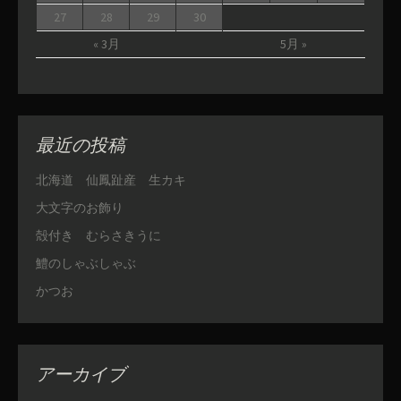
27
28
29
30
« 3月
5月 »
最近の投稿
北海道 仙鳳趾産 生カキ
大文字のお飾り
殻付き むらさきうに
鱧のしゃぶしゃぶ
かつお
アーカイブ