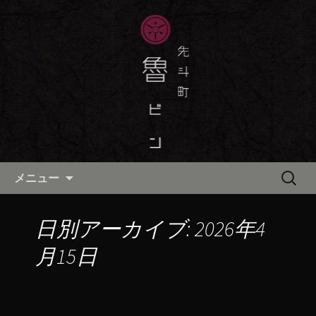
京都・先斗町の京町家で美味しい季節
の京料理・和食が自慢の「魯ビン（ろ
京都・先斗町の京料理・和食
びん）」がお店からのお知らせや、お
「魯ビン（ろびん）」の公式ブ
料理について最新情報をおとどけしま
ログ
す。
コンテンツへ移動
検
メニュー
索:
日別アーカイブ: 2026年4
月15日