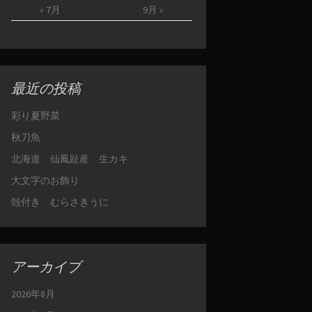
« 7月
9月 »
最近の投稿
彩り夏野菜
秋刀魚
北海道 仙鳳趾産 生カキ
大文字のお飾り
殻付き むらさきうに
アーカイブ
2026年8月