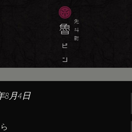
味しい季節の京料理・和食が自慢の「魯
最新情報をおとどけします。
斗町の京料理・和
）」の公式ブログ
年8月4日
ぷら