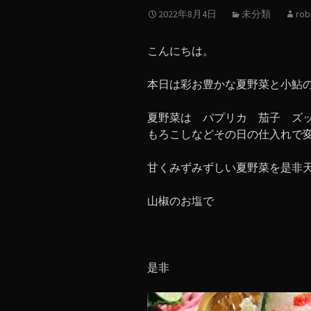
2022年8月4日
未分類
rob
こんにちは。
本日は彩お豊かな夏野菜と小鮎
夏野菜は パプリカ 茄子 ズ
もろこしなどその日の仕入れで
甘くみずみずしい夏野菜を是非
山椒のお塩で
是非