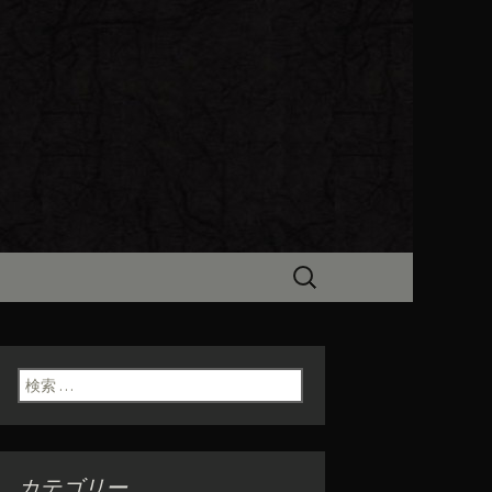
ビン（ろびん）」がお店からのお
食「魯ビン
検
索:
検索:
カテゴリー