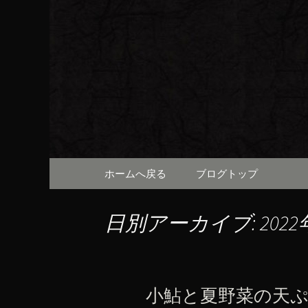
京都・先斗町の京町家で美
知らせや、お料理について
京都・先
（ろびん
コンテンツへ移動
ホームへ戻る
ブログトップ
日別アーカイブ: 2022
小鮎と夏野菜の天