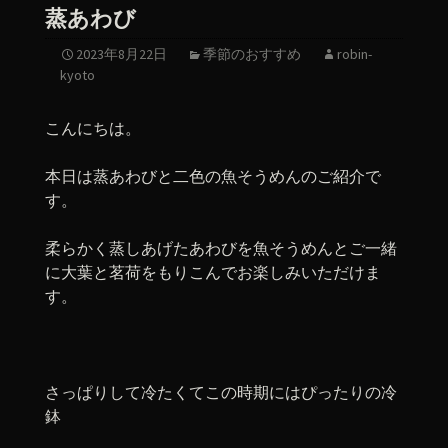
蒸あわび
2023年8月22日
季節のおすすめ
robin-
kyoto
こんにちは。
本日は蒸あわびと二色の魚そうめんのご紹介で
す。
柔らかく蒸しあげたあわびを魚そうめんとご一緒
に大葉と茗荷をもりこんでお楽しみいただけま
す。
さっぱりして冷たくてこの時期にはぴったりの冷
鉢