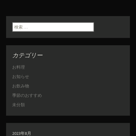
検索:
カテゴリー
お料理
お知らせ
お飲み物
季節のおすすめ
未分類
2023年8月