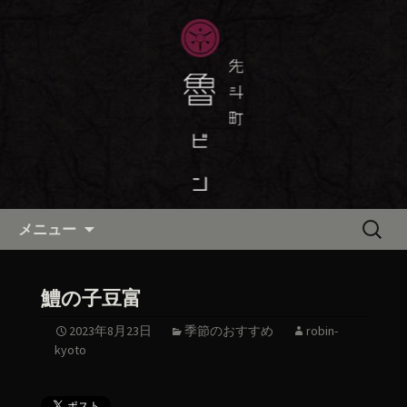
京都・先斗町の京町家で美味しい季節
の京料理・和食が自慢の「魯ビン（ろ
京都・先斗町の京料理・和食
びん）」がお店からのお知らせや、お
「魯ビン（ろびん）」の公式ブ
料理について最新情報をおとどけしま
ログ
す。
コンテンツへ移動
検
メニュー
索:
鱧の子豆富
2023年8月23日
季節のおすすめ
robin-
kyoto