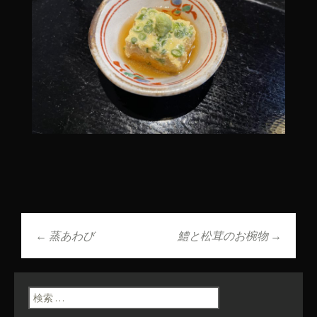
←
蒸あわび
鱧と松茸のお椀物
→
投稿ナビゲーショ
ン
検索: