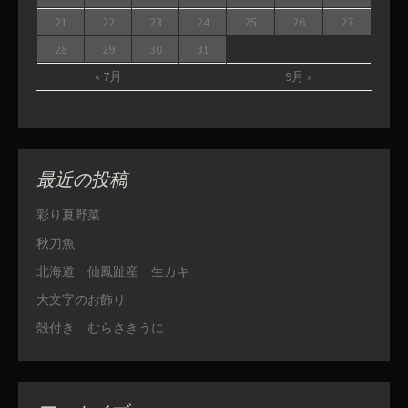
21
22
23
24
25
26
27
28
29
30
31
« 7月
9月 »
最近の投稿
彩り夏野菜
秋刀魚
北海道 仙鳳趾産 生カキ
大文字のお飾り
殻付き むらさきうに