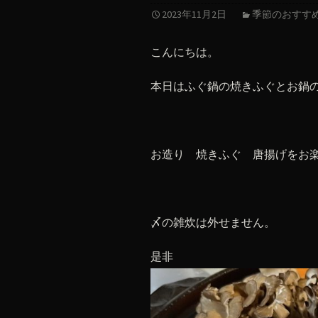
2023年11月2日
季節のおすす
こんにちは。
本日はふぐ鍋の焼きふぐとお鍋
お造り 焼きふぐ 唐揚げをお
〆の雑炊は外せません。
是非