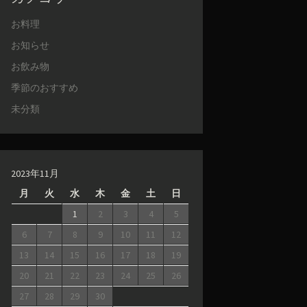
お料理
お知らせ
お飲み物
季節のおすすめ
未分類
2023年11月
月
火
水
木
金
土
日
1
2
3
4
5
6
7
8
9
10
11
12
13
14
15
16
17
18
19
20
21
22
23
24
25
26
27
28
29
30