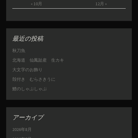
« 10月
12月 »
最近の投稿
秋刀魚
北海道 仙鳳趾産 生カキ
大文字のお飾り
殻付き むらさきうに
鱧のしゃぶしゃぶ
アーカイブ
2026年8月