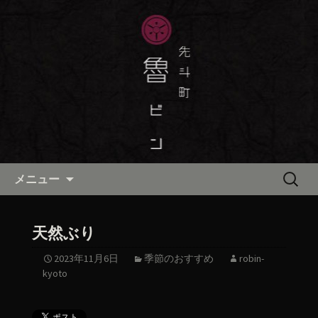
京都・先斗町の京町家で美味しい季節
の京料理・和食が自慢の「魯ビン（ろ
京都・先斗町の京料理・和食
びん）」がお店からのお知らせや、お
「魯ビン（ろびん）」の公式ブ
料理について最新情報をおとどけしま
ログ
す。
コンテンツへ移動
検
メニュー
索:
天然ぶり
2023年11月6日
季節のおすすめ
robin-
kyoto