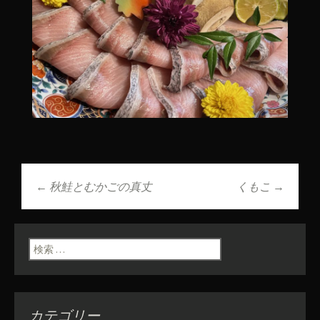
←
秋鮭とむかごの真丈
くもこ
→
投稿ナビゲーショ
ン
検索:
カテゴリー