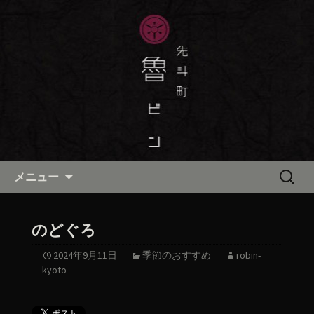
京都・先斗町の京町家で美味しい季節
の京料理・和食が自慢の「魯ビン（ろ
京都・先斗町の京料理・和食
びん）」がお店からのお知らせや、お
「魯ビン（ろびん）」の公式ブ
料理について最新情報をおとどけしま
ログ
す。
コンテンツへ移動
検
メニュー
索:
のどぐろ
2024年9月11日
季節のおすすめ
robin-
kyoto