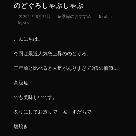
のどぐろしゃぶしゃぶ
2024年9月22日
季節のおすすめ
robin-
kyoto
こんにちは。
今回は最近人気急上昇ののどぐろ。
三年前と比べると人気がありすぎて3倍の価値に
高級魚
でも美味しいです。
炙りにしてお造りで 塩 すだちで
塩焼き