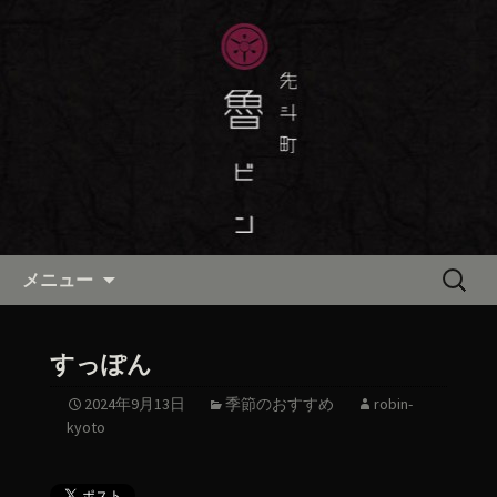
京都・先斗町の京町家で美味しい季節
の京料理・和食が自慢の「魯ビン（ろ
京都・先斗町の京料理・和食
びん）」がお店からのお知らせや、お
「魯ビン（ろびん）」の公式ブ
料理について最新情報をおとどけしま
ログ
す。
コンテンツへ移動
検
メニュー
索:
すっぽん
2024年9月13日
季節のおすすめ
robin-
kyoto