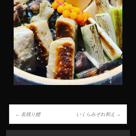
←
名残り鱧
いくらみぞれ和え
→
投稿ナビゲーショ