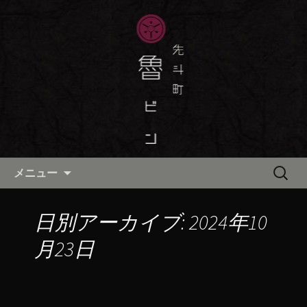
京都・先斗町の京町家で美味しい季節
の京料理・和食が自慢の「魯ビン（ろ
京都・先斗町の京料理・和食
びん）」がお店からのお知らせや、お
「魯ビン（ろびん）」の公式ブ
料理について最新情報をおとどけしま
ログ
す。
コンテンツへ移動
検
メニュー
索:
日別アーカイブ: 2024年10
月23日