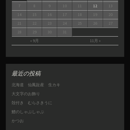
7
8
9
10
11
12
13
14
15
16
17
18
19
20
21
22
23
24
25
26
27
28
29
30
31
« 9月
11月 »
最近の投稿
北海道 仙鳳趾産 生カキ
大文字のお飾り
殻付き むらさきうに
鱧のしゃぶしゃぶ
かつお