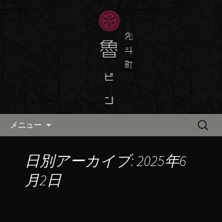
京都・先斗町の京町家で美味しい季節
の京料理・和食が自慢の「魯ビン（ろ
京都・先斗町の京料理・和食
びん）」がお店からのお知らせや、お
「魯ビン（ろびん）」の公式ブ
料理について最新情報をおとどけしま
ログ
す。
コンテンツへ移動
検
メニュー
索:
日別アーカイブ: 2025年6
月2日