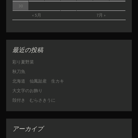
30
« 5月
7月 »
最近の投稿
彩り夏野菜
秋刀魚
北海道 仙鳳趾産 生カキ
大文字のお飾り
殻付き むらさきうに
アーカイブ