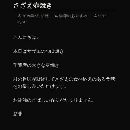
さざえ壺焼き
2025年6月20日
季節のおすすめ
robin-
kyoto
こんにちは。
本日はサザエのつぼ焼き
千葉産の大きな壺焼き
肝の旨味が凝縮してさざえの食べ応えのある食感
をお楽しみいただけます。
お醤油の香ばしい香りがたまりません。
是非