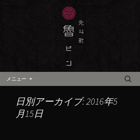
京都・先斗町の京町家で美味しい季節
の京料理・和食が自慢の「魯ビン（ろ
京都・先斗町の京料理・和食
びん）」がお店からのお知らせや、お
「魯ビン（ろびん）」の公式ブ
料理について最新情報をおとどけしま
ログ
す。
コンテンツへ移動
検
メニュー
索:
日別アーカイブ: 2016年5
月15日