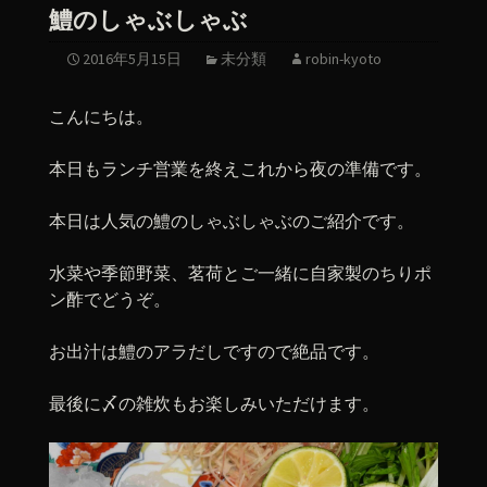
鱧のしゃぶしゃぶ
2016年5月15日
未分類
robin-kyoto
こんにちは。
本日もランチ営業を終えこれから夜の準備です。
本日は人気の鱧のしゃぶしゃぶのご紹介です。
水菜や季節野菜、茗荷とご一緒に自家製のちりポ
ン酢でどうぞ。
お出汁は鱧のアラだしですので絶品です。
最後に〆の雑炊もお楽しみいただけます。