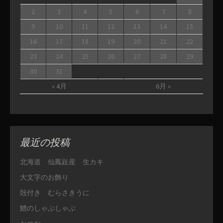
2
3
4
5
6
7
8
9
10
11
12
13
14
15
16
17
18
19
20
21
22
23
24
25
26
27
28
29
30
31
« 4月
6月 »
最近の投稿
北海道 仙鳳趾産 生カキ
大文字のお飾り
殻付き むらさきうに
鱧のしゃぶしゃぶ