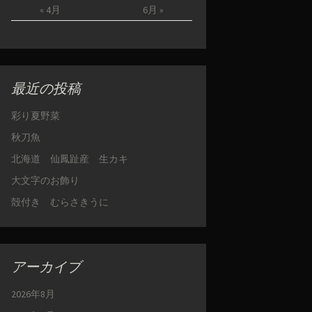
« 4月
6月 »
最近の投稿
彩り夏野菜
秋刀魚
北海道 仙鳳趾産 生カキ
大文字のお飾り
殻付き むらさきうに
アーカイブ
2026年8月