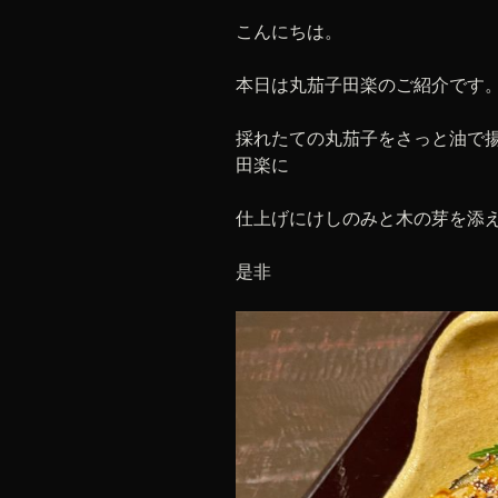
こんにちは。
本日は丸茄子田楽のご紹介です
採れたての丸茄子をさっと油で
田楽に
仕上げにけしのみと木の芽を添
是非