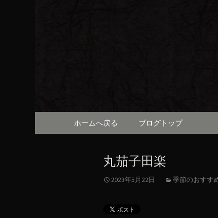
京都・先斗町の京町家で美
知らせや、お料理について
京都・先
（ろびん
コンテンツへ移動
ホームへ戻る
ブログトップ
丸茄子田楽
2023年5月22日
季節のおすす