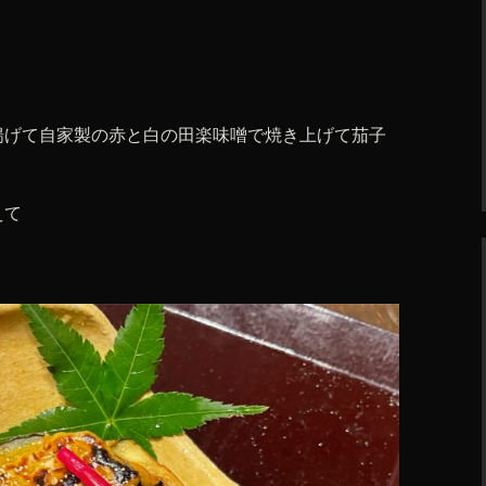
。
揚げて自家製の赤と白の田楽味噌で焼き上げて茄子
えて