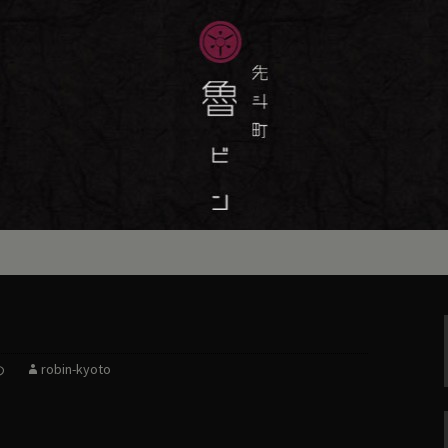
味しい季節の京料理・和食が自慢の「魯
最新情報をおとどけします。
斗町の京料理・和
）」の公式ブログ
め
robin-kyoto