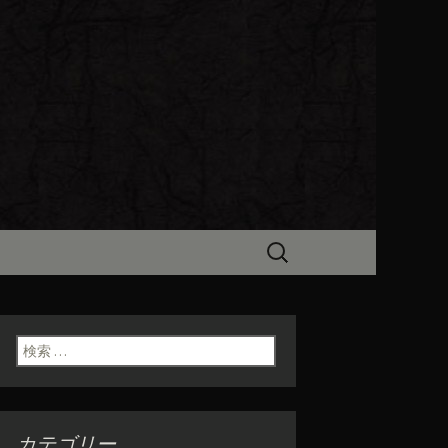
ビン（ろびん）」がお店からのお
食「魯ビン
検
索:
検索:
カテゴリー