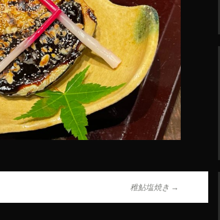
稚鮎塩焼き
→
ョン