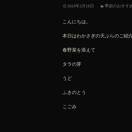
2024年2月18日
季節のおすす
こんにちは。
本日はわかさぎの天ぷらのご紹
春野菜を添えて
タラの芽
うど
ふきのとう
こごみ