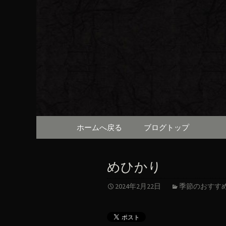
京都・先斗町の京町家で美
知らせや、お料理について
京都・先
（ろびん
コンテンツへ移動
ホームへ戻る
ブログトップ
めひかり
2024年2月22日
季節のおすす