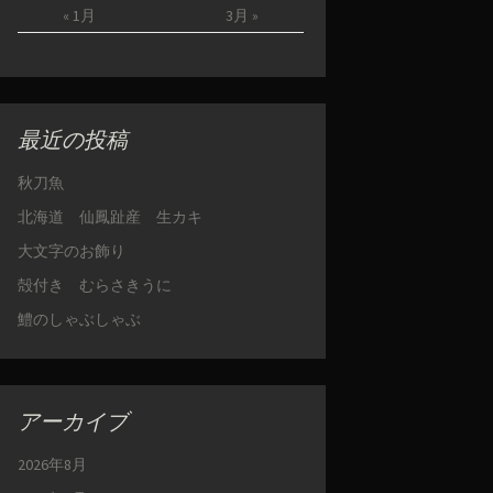
« 1月
3月 »
最近の投稿
秋刀魚
北海道 仙鳳趾産 生カキ
大文字のお飾り
殻付き むらさきうに
鱧のしゃぶしゃぶ
アーカイブ
2026年8月