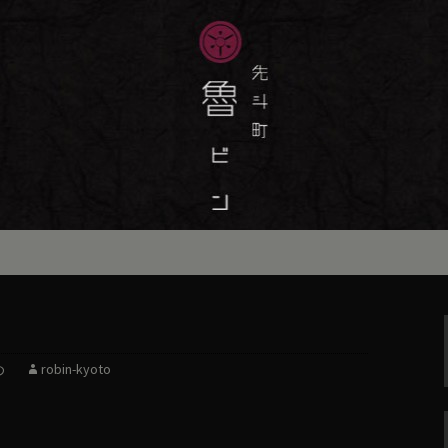
味しい季節の京料理・和食が自慢の「魯
最新情報をおとどけします。
斗町の京料理・和
）」の公式ブログ
め
robin-kyoto