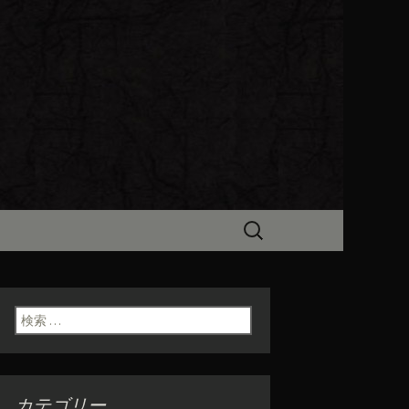
ビン（ろびん）」がお店からのお
食「魯ビン
検
索:
検索:
カテゴリー