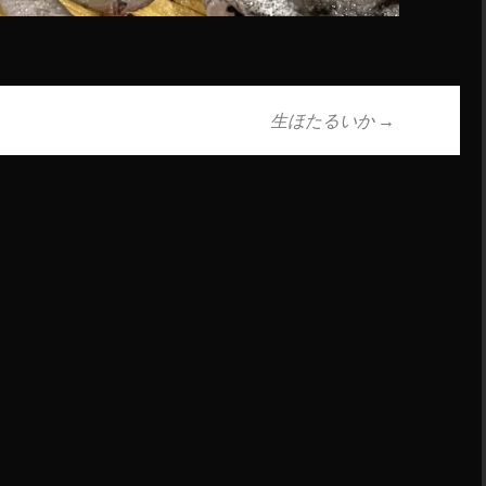
生ほたるいか
→
ョン