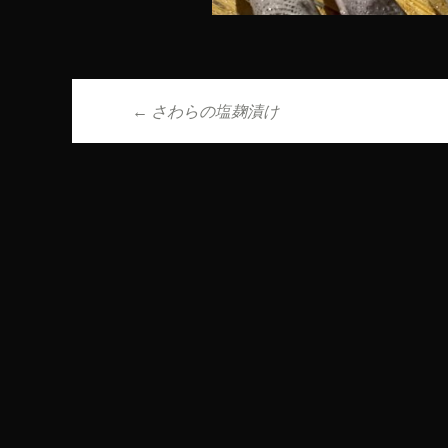
←
さわらの塩麹漬け
投稿ナビゲーシ