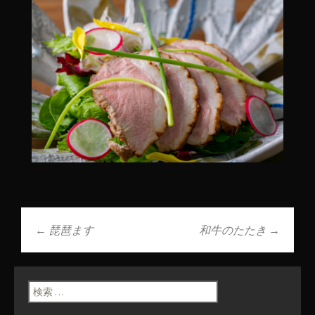
←
琵琶ます
和牛のたたき
→
投稿ナビゲーショ
ン
検索: