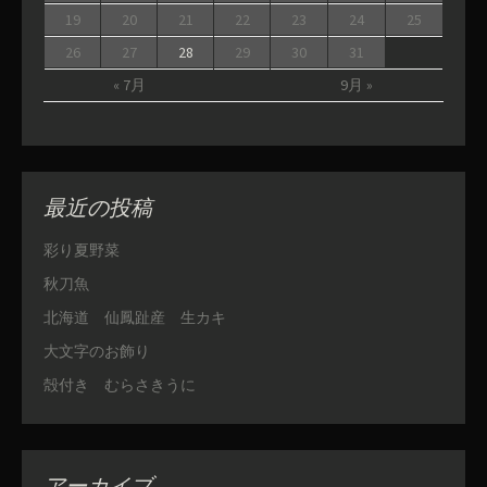
19
20
21
22
23
24
25
26
27
28
29
30
31
« 7月
9月 »
最近の投稿
彩り夏野菜
秋刀魚
北海道 仙鳳趾産 生カキ
大文字のお飾り
殻付き むらさきうに
アーカイブ