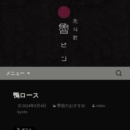
京都・先斗町の京町家で美味しい季節
の京料理・和食が自慢の「魯ビン（ろ
京都・先斗町の京料理・和食
びん）」がお店からのお知らせや、お
「魯ビン（ろびん）」の公式ブ
料理について最新情報をおとどけしま
ログ
す。
コンテンツへ移動
検
メニュー
索:
鴨ロース
2024年8月4日
季節のおすすめ
robin-
kyoto