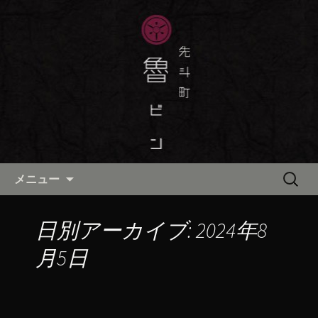
京都・先斗町の京町家で美味しい季節
の京料理・和食が自慢の「魯ビン（ろ
京都・先斗町の京料理・和食
びん）」がお店からのお知らせや、お
「魯ビン（ろびん）」の公式ブ
料理について最新情報をおとどけしま
ログ
す。
コンテンツへ移動
検
メニュー
索:
日別アーカイブ: 2024年8
月5日