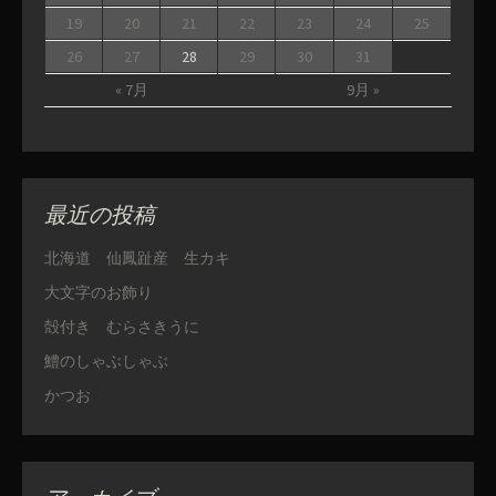
19
20
21
22
23
24
25
26
27
28
29
30
31
« 7月
9月 »
最近の投稿
北海道 仙鳳趾産 生カキ
大文字のお飾り
殻付き むらさきうに
鱧のしゃぶしゃぶ
かつお