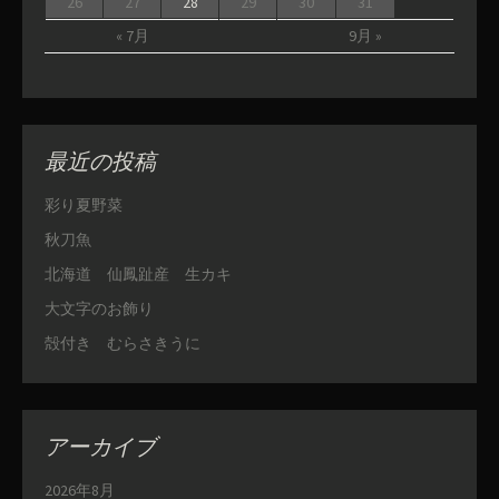
26
27
28
29
30
31
« 7月
9月 »
最近の投稿
彩り夏野菜
秋刀魚
北海道 仙鳳趾産 生カキ
大文字のお飾り
殻付き むらさきうに
アーカイブ
2026年8月