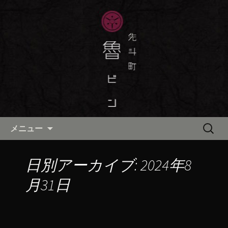
京都・先斗町の京町家で美味しい季節
の京料理・和食が自慢の「魯ビン（ろ
京都・先斗町の京料理・和食
びん）」がお店からのお知らせや、お
「魯ビン（ろびん）」の公式ブ
料理について最新情報をおとどけしま
ログ
す。
コンテンツへ移動
検
メニュー
索:
日別アーカイブ: 2024年8
月31日