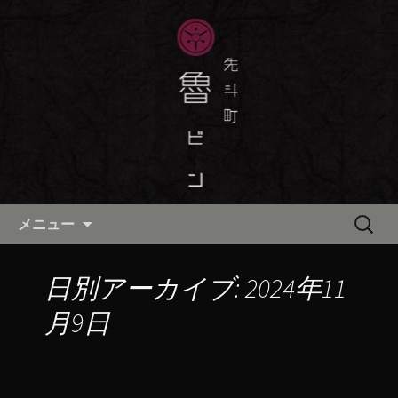
京都・先斗町の京町家で美味しい季節
の京料理・和食が自慢の「魯ビン（ろ
京都・先斗町の京料理・和食
びん）」がお店からのお知らせや、お
「魯ビン（ろびん）」の公式ブ
料理について最新情報をおとどけしま
ログ
す。
コンテンツへ移動
検
メニュー
索:
日別アーカイブ: 2024年11
月9日