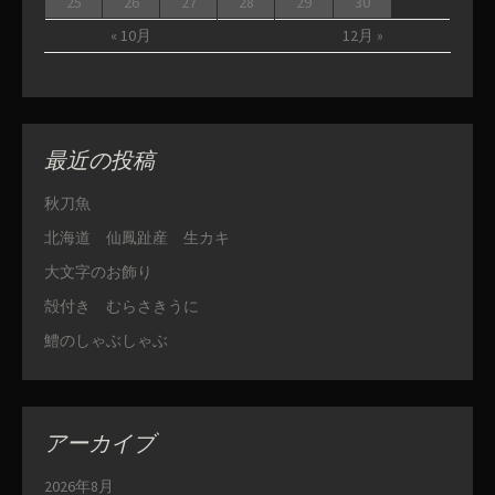
25
26
27
28
29
30
« 10月
12月 »
最近の投稿
秋刀魚
北海道 仙鳳趾産 生カキ
大文字のお飾り
殻付き むらさきうに
鱧のしゃぶしゃぶ
アーカイブ
2026年8月