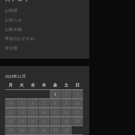
お料理
お知らせ
お飲み物
季節のおすすめ
未分類
2024年11月
月
火
水
木
金
土
日
1
2
3
4
5
6
7
8
9
10
11
12
13
14
15
16
17
18
19
20
21
22
23
24
25
26
27
28
29
30