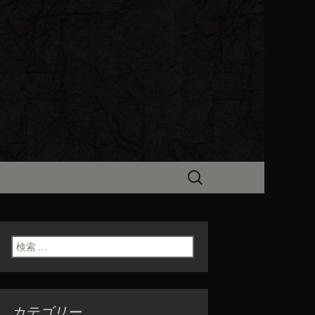
ビン（ろびん）」がお店からのお
食「魯ビン
検
索:
検索:
カテゴリー