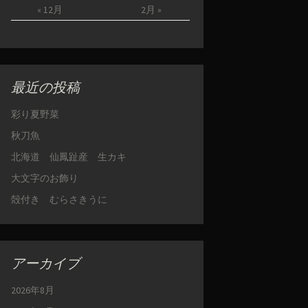
« 12月
2月 »
最近の投稿
彩り夏野菜
秋刀魚
北海道 仙鳳趾産 生カキ
大文字のお飾り
殻付き むらさきうに
アーカイブ
2026年8月