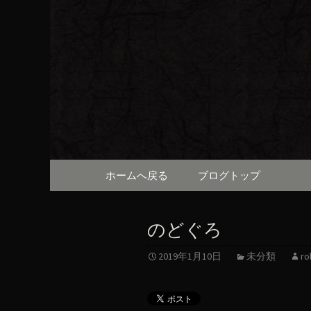
京都・先斗町の京町家で美
知らせや、お料理について
京都・先
（ろびん
コンテンツへ移動
ホームへ戻る
ブログトップ
のどぐろ
2019年1月10日
未分類
ro