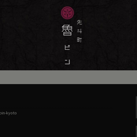
味しい季節の京料理・和食が自慢の「魯
最新情報をおとどけします。
斗町の京料理・和
）」の公式ブログ
bin-kyoto