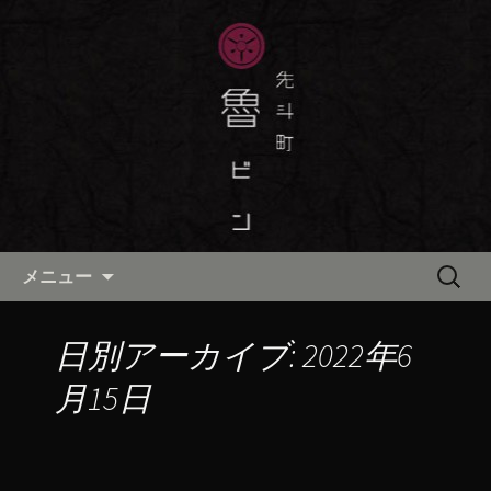
京都・先斗町の京町家で美味しい季節
の京料理・和食が自慢の「魯ビン（ろ
京都・先斗町の京料理・和食
びん）」がお店からのお知らせや、お
「魯ビン（ろびん）」の公式ブ
料理について最新情報をおとどけしま
ログ
す。
コンテンツへ移動
検
メニュー
索:
日別アーカイブ: 2022年6
月15日