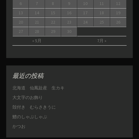
6
7
8
9
10
11
12
13
14
15
16
17
18
19
20
21
22
23
24
25
26
27
28
29
30
« 5月
7月 »
最近の投稿
北海道 仙鳳趾産 生カキ
大文字のお飾り
殻付き むらさきうに
鱧のしゃぶしゃぶ
かつお