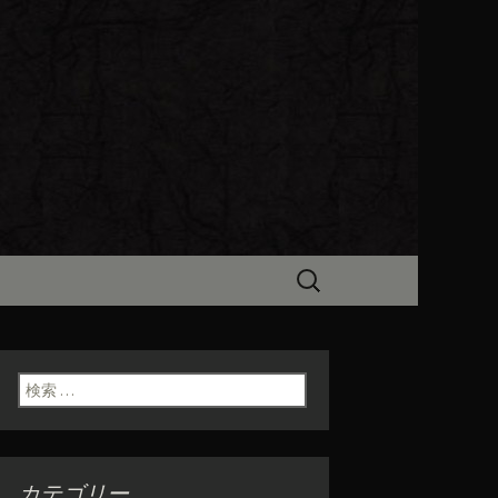
ビン（ろびん）」がお店からのお
食「魯ビン
検
索:
検索:
カテゴリー