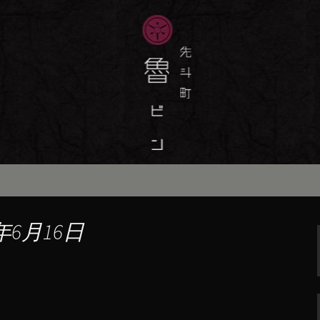
味しい季節の京料理・和食が自慢の「魯
最新情報をおとどけします。
斗町の京料理・和
）」の公式ブログ
年6月16日