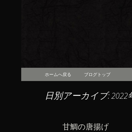
京都・先斗町の京町家で美
知らせや、お料理について
京都・先
（ろびん
コンテンツへ移動
ホームへ戻る
ブログトップ
日別アーカイブ: 2022
甘鯛の唐揚げ