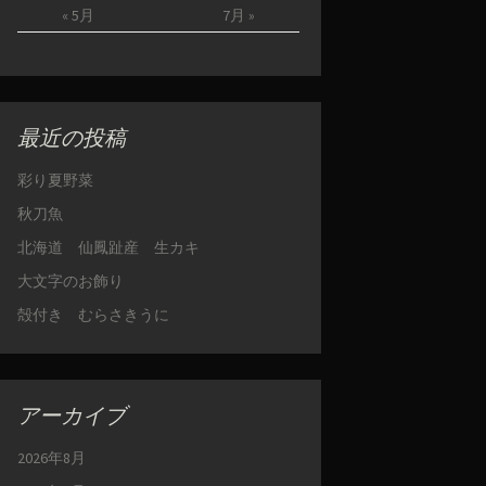
« 5月
7月 »
最近の投稿
彩り夏野菜
秋刀魚
北海道 仙鳳趾産 生カキ
大文字のお飾り
殻付き むらさきうに
アーカイブ
2026年8月