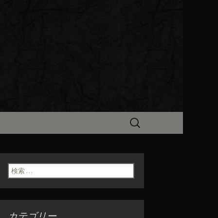
ビン（ろびん）」がお店からのお
食「魯ビン
検
索:
検索:
カテゴリー