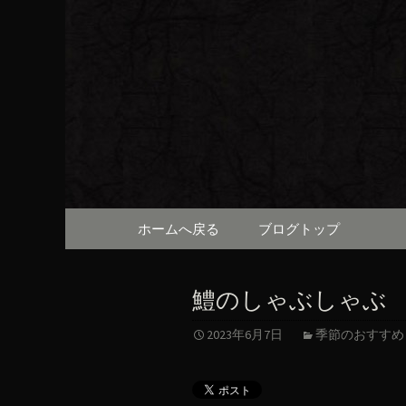
京都・先斗町の京町家で美
知らせや、お料理について
京都・先
（ろびん
コンテンツへ移動
ホームへ戻る
ブログトップ
鱧のしゃぶしゃぶ
2023年6月7日
季節のおすすめ