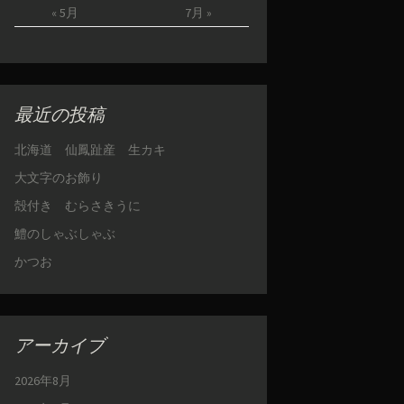
« 5月
7月 »
最近の投稿
北海道 仙鳳趾産 生カキ
大文字のお飾り
殻付き むらさきうに
鱧のしゃぶしゃぶ
かつお
アーカイブ
2026年8月