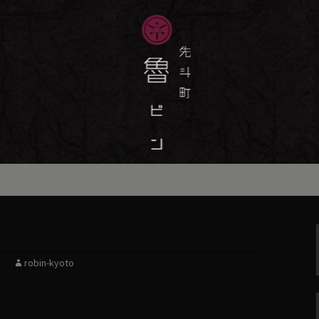
味しい季節の京料理・和食が自慢の「魯
最新情報をおとどけします。
斗町の京料理・和
）」の公式ブログ
robin-kyoto