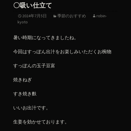
〇吸い仕立て
2024年7月5日
季節のおすすめ
robin-
kyoto
暑い時期になってきましたね。
今回はすっぽん出汁をお楽しみいただくお椀物
すっぽんの玉子豆富
焼きねぎ
すき焼き麩
いいお出汁です。
生姜を効かせております。