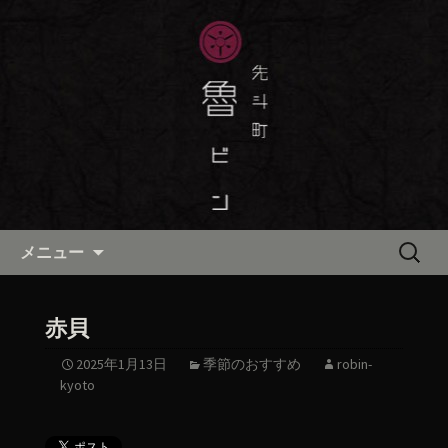
京都・先斗町の京町家で美味しい季節
の京料理・和食が自慢の「魯ビン（ろ
京都・先斗町の京料理・和食
びん）」がお店からのお知らせや、お
「魯ビン（ろびん）」の公式ブ
料理について最新情報をおとどけしま
ログ
す。
コンテンツへ移動
検
メニュー
索:
赤貝
2025年1月13日
季節のおすすめ
robin-
kyoto