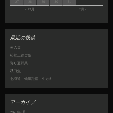
27
28
29
30
31
« 12月
2月 »
最近の投稿
蓮の葉
松茸土鍋ご飯
彩り夏野菜
秋刀魚
北海道 仙鳳趾産 生カキ
アーカイブ
2026年8月