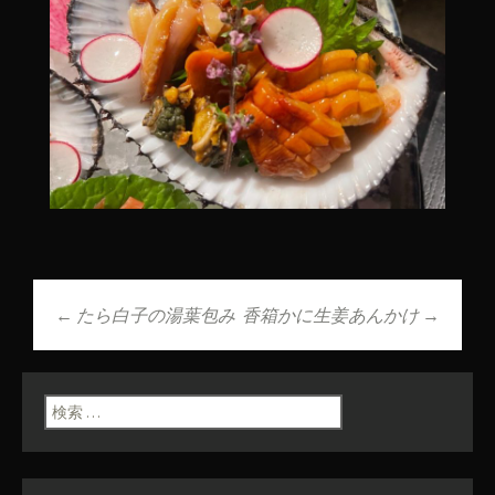
←
たら白子の湯葉包み
香箱かに生姜あんかけ
→
投稿ナビゲーショ
ン
検索: