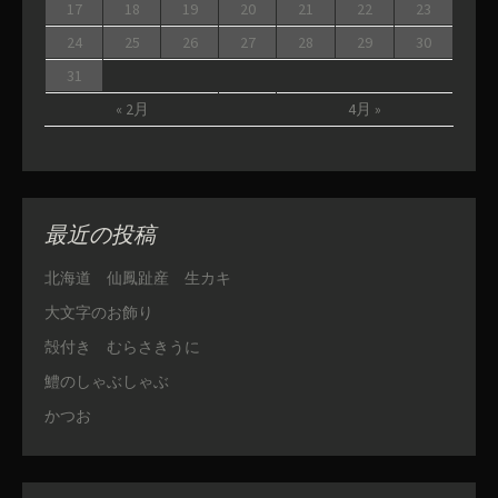
17
18
19
20
21
22
23
24
25
26
27
28
29
30
31
« 2月
4月 »
最近の投稿
北海道 仙鳳趾産 生カキ
大文字のお飾り
殻付き むらさきうに
鱧のしゃぶしゃぶ
かつお