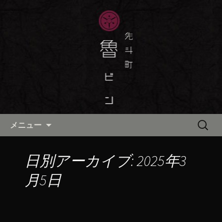
京都・先斗町の京町家で美味しい季節
の京料理・和食が自慢の「魯ビン（ろ
京都・先斗町の京料理・和食
びん）」がお店からのお知らせや、お
「魯ビン（ろびん）」の公式ブ
料理について最新情報をおとどけしま
ログ
す。
コンテンツへ移動
検
メニュー
索:
日別アーカイブ: 2025年3
月5日