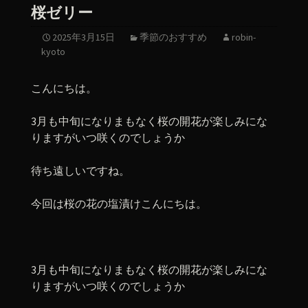
桜ゼリー
2025年3月15日
季節のおすすめ
robin-
kyoto
こんにちは。
3月も中旬になりまもなく桜の開花が楽しみにな
りますがいつ咲くのでしょうか
待ち遠しいですね。
今回は桜の花の塩漬けこんにちは。
3月も中旬になりまもなく桜の開花が楽しみにな
りますがいつ咲くのでしょうか