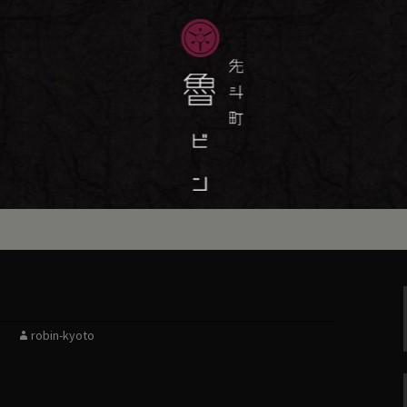
味しい季節の京料理・和食が自慢の「魯
最新情報をおとどけします。
斗町の京料理・和
）」の公式ブログ
robin-kyoto