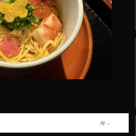
梅
→
ョン