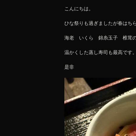
こんにちは。
ひな祭りも過ぎましたが春はち
海老 いくら 錦糸玉子 椎茸
温かくした蒸し寿司も最高です
是非