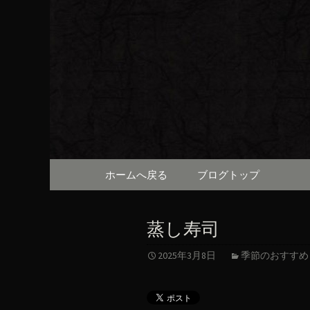
京都・先斗町の京町家で美
知らせや、お料理について
京都・先
（ろびん
コンテンツへ移動
ホームへ戻る
ブログトップ
蒸し寿司
2025年3月8日
季節のおすすめ