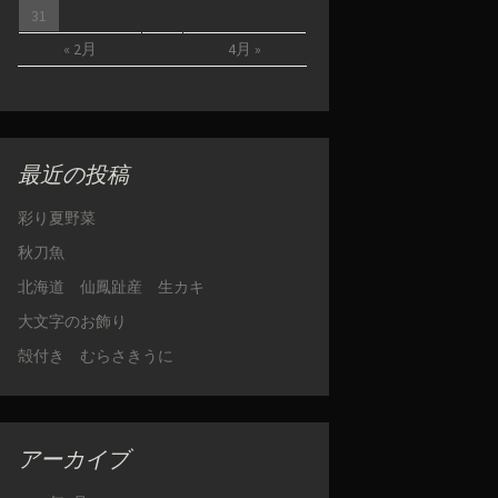
31
« 2月
4月 »
最近の投稿
彩り夏野菜
秋刀魚
北海道 仙鳳趾産 生カキ
大文字のお飾り
殻付き むらさきうに
アーカイブ