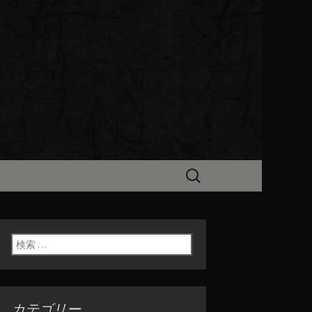
ビン（ろびん）」がお店からのお
食「魯ビン
検
索:
検索:
カテゴリー